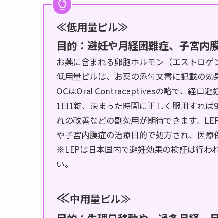
≪低用量ピル≫
目的：
避妊や月経困難症、子宮内
お薬に含まれる卵胞ホルモン（エストロゲン
低用量ピルは、お薬の添付文書に記載の効果
OCはOral Contraceptivesの略
1日1錠、決まった時間に正しく服用すれば9
れの改善などの副効用が期待できます。LEPはLow 
や子宮内膜症の治療目的で処方され、医療
※LEPは日本国内で避妊効果の検証は行わ
い。
≪
中用量ピル≫
目的：生理日移動や、過多月経、