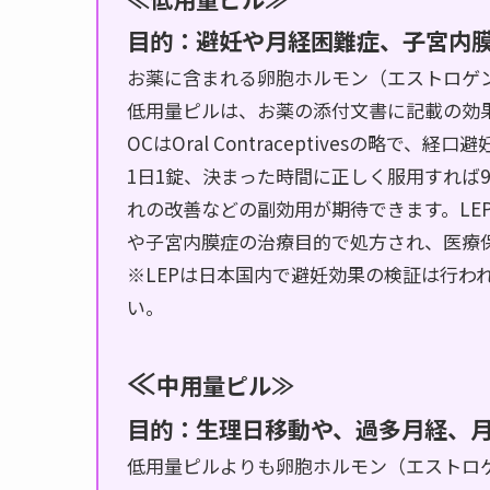
目的：
避妊や月経困難症、子宮内
お薬に含まれる卵胞ホルモン（エストロゲン
低用量ピルは、お薬の添付文書に記載の効果
OCはOral Contraceptivesの略
1日1錠、決まった時間に正しく服用すれば9
れの改善などの副効用が期待できます。LEPはLow 
や子宮内膜症の治療目的で処方され、医療
※LEPは日本国内で避妊効果の検証は行わ
い。
≪
中用量ピル≫
目的：生理日移動や、過多月経、
低用量ピルよりも卵胞ホルモン（エストロ